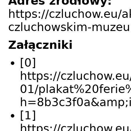
Adres źródłowy:
https://czluchow.eu/a
czluchowskim-muze
Załączniki
[0]
https://czluchow.eu
01/plakat%20feri
h=8b3c3f0a&amp;i
[1]
https://czluchow.e