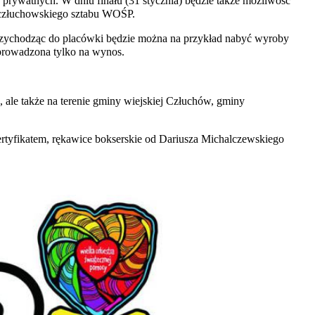
rywatnych. W dniu finału (31 stycznia) będzie także możliwość
, człuchowskiego sztabu WOŚP.
 Przychodząc do placówki będzie można na przykład nabyć wyroby
prowadzona tylko na wynos.
ale także na terenie gminy wiejskiej Człuchów, gminy
rtyfikatem, rękawice bokserskie od Dariusza Michalczewskiego