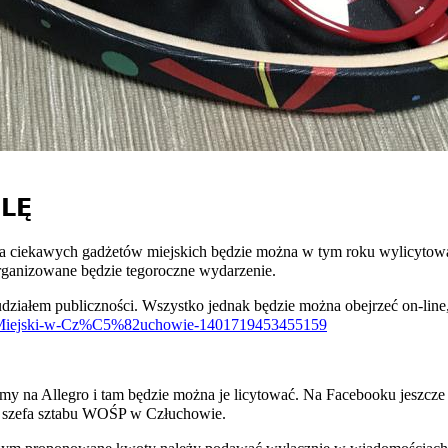
ELĘ
ilka ciekawych gadżetów miejskich będzie można w tym roku wylicytow
organizowane będzie tegoroczne wydarzenie.
działem publiczności. Wszystko jednak będzie można obejrzeć on-line
b-Miejski-w-Cz%C5%82uchowie-1401719453455159
na Allegro i tam będzie można je licytować. Na Facebooku jeszcze p
a szefa sztabu WOŚP w Człuchowie.