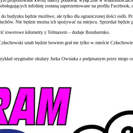
 czym proponowane kwoty należy podawać wyłącznie w wiadomościach p
 obsługujących infolinię zostaną zaprezentowane na profilu Facebook
do budynku będzie możliwe, ale tylko dla ograniczonej ilości osób.
uchów. Nie będzie można ich spożywać na miejscu. Sprzedaż będzie 
kręcić rowerowe kilometry z Telmaxem – dodaje Bondarenko.
łuchowski sztab będzie bowiem grał nie tylko w mieście Człuchowie, 
ykład oryginalne okulary Jurka Owsiaka z podpisanym przez niego ce