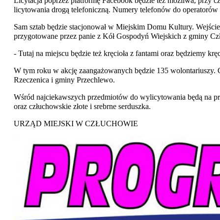
Licytacja poprzez platformę Facebook będzie też możliwa, przy
licytowania drogą telefoniczną. Numery telefonów do operatorów
Sam sztab będzie stacjonował w Miejskim Domu Kultury. Wejście 
przygotowane przez panie z Kół Gospodyń Wiejskich z gminy Czł
- Tutaj na miejscu będzie też kręcioła z fantami oraz będziemy 
W tym roku w akcję zaangażowanych będzie 135 wolontariuszy. Cz
Rzeczenica i gminy Przechlewo.
Wśród najciekawszych przedmiotów do wylicytowania będą na prz
oraz człuchowskie złote i srebrne serduszka.
URZĄD MIEJSKI W CZŁUCHOWIE