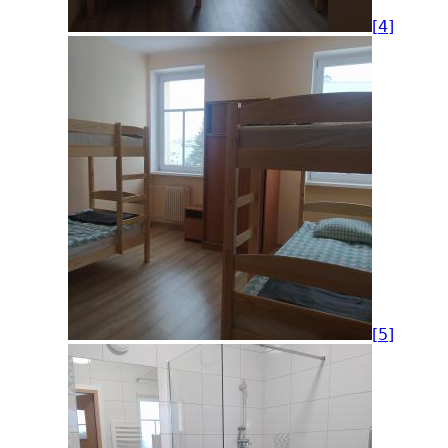
[4]
[5]