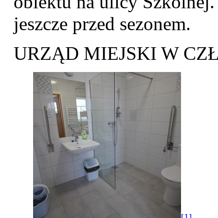
obiektu na ulicy Szkolnej
jeszcze przed sezonem.
URZĄD MIEJSKI W C
[1]