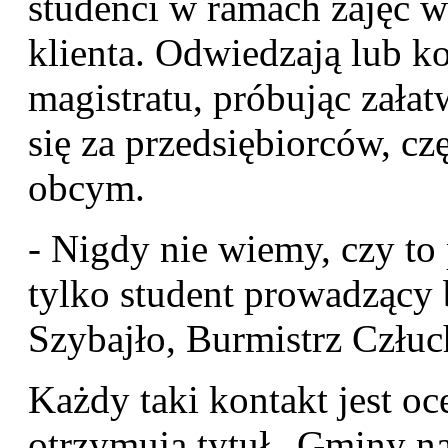
studenci w ramach zajęć wc
klienta. Odwiedzają lub k
magistratu, próbując załat
się za przedsiębiorców, cz
obcym.
- Nigdy nie wiemy, czy to
tylko student prowadzący
Szybajło, Burmistrz Człu
Każdy taki kontakt jest o
otrzymują tytuł „Gminy na