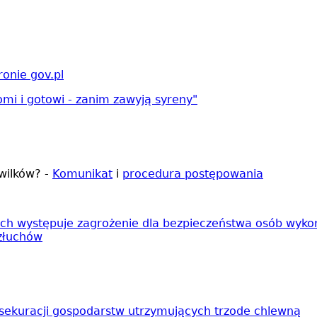
onie gov.pl
i i gotowi - zanim zawyją syreny"
wilków? -
Komunikat
i
procedura postępowania
rych występuje zagrożenie dla bezpieczeństwa osób wyko
Człuchów
asekuracji gospodarstw utrzymujących trzode chlewną