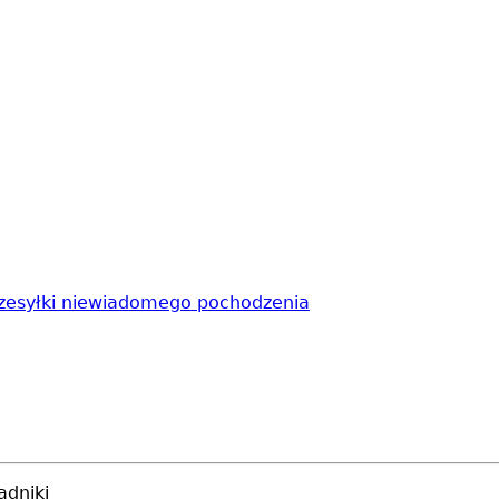
rzesyłki niewiadomego pochodzenia
adniki