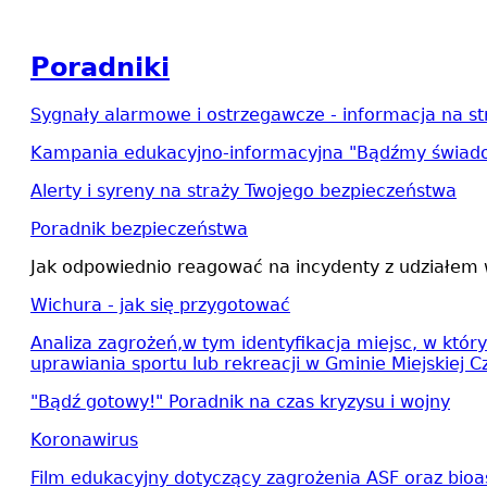
Poradniki
Sygnały alarmowe i ostrzegawcze - informacja na str
Kampania edukacyjno-informacyjna "Bądźmy świadom
Alerty i syreny na straży Twojego bezpieczeństwa
Poradnik bezpieczeństwa
Jak odpowiednio reagować na incydenty z udziałem 
Wichura - jak się przygotować
Analiza zagrożeń,w tym identyfikacja miejsc, w któ
uprawiania sportu lub rekreacji w Gminie Miejskiej 
"Bądź gotowy!" Poradnik na czas kryzysu i wojny
Koronawirus
Film edukacyjny dotyczący zagrożenia ASF oraz bio