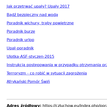
Jak przetrwać upały?
Upały 2017
Bądź bezpieczny nad wodą
Poradnik wichury, trąby powietrzne
Poradnik burze
Poradnik urlop
Upał-poradnik
Ulotka-ASF-styczen-2015
Instrukcja postępowania w przypadku otrzymania p
Terroryzm - co robić w sytuacji zagrożenia
Afrykański Pomór Świń
Adres źródłowy:
https://czluchow.eu/index.php/por