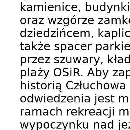
kamienice, budynki
oraz wzgórze zamko
dziedzińcem, kapli
także spacer parki
przez szuwary, kła
plaży OSiR. Aby zap
historią Człuchowa 
odwiedzenia jest 
ramach rekreacji m
wypoczynku nad je