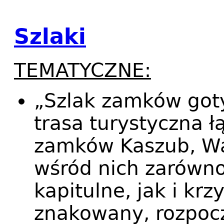
Szlaki
TEMATYCZNE:
„Szlak zamków got
trasa turystyczna ł
zamków Kaszub, War
wśród nich zarówno
kapitulne, jak i krz
znakowany, rozpocz