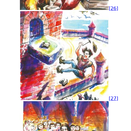
[26]
[27]