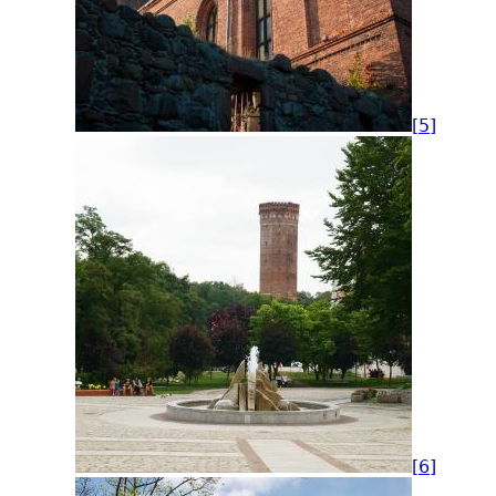
[5]
[6]