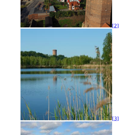
[2]
[3]