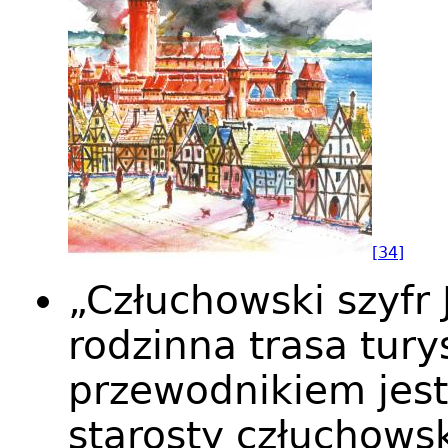
[34]
„Człuchowski szyfr
rodzinna trasa tury
przewodnikiem jest
starosty człuchows