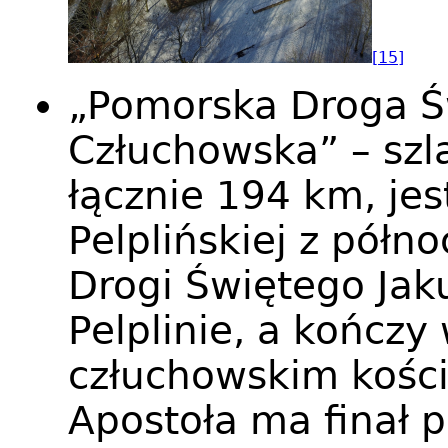
[15]
„Pomorska Droga Ś
Człuchowska” – szl
łącznie 194 km, je
Pelplińskiej z półn
Drogi Świętego Jak
Pelplinie, a kończy
człuchowskim kości
Apostoła ma finał p