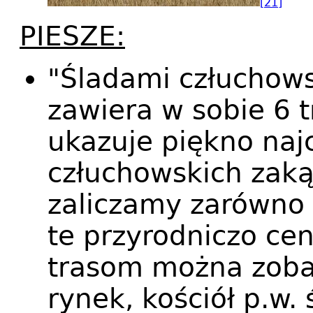
[21]
PIESZE:
"Śladami człuchows
zawiera w sobie 6 t
ukazuje piękno naj
człuchowskich zaką
zaliczamy zarówno m
te przyrodniczo ce
trasom można zobac
rynek, kościół p.w.