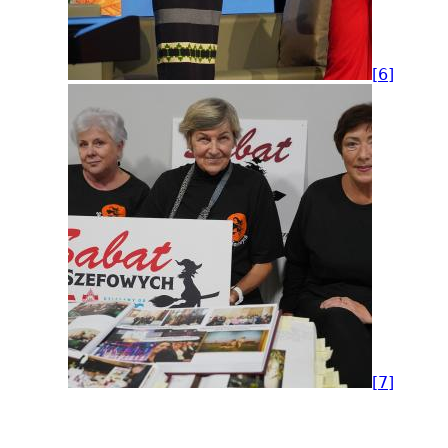
[6]
[7]