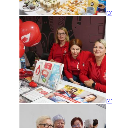
[3]
[4]