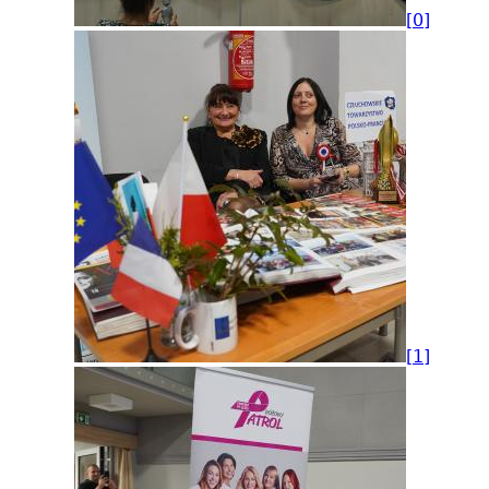
[0]
[1]