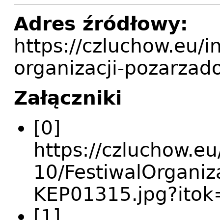
Adres źródłowy:
https://czluchow.eu/i
organizacji-pozarza
Załączniki
[0]
https://czluchow.eu
10/FestiwalOrganiz
KEP01315.jpg?ito
[1]