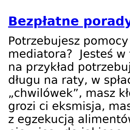
Bezpłatne porad
Potrzebujesz pomocy
mediatora? Jesteś w t
na przykład potrzebu
długu na raty, w spł
„chwilówek”, masz k
grozi ci eksmisja, m
z egzekucją alimentów