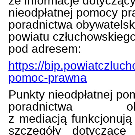
że
informacje
dotycząc
nieodpłatnej pomocy pr
poradnictwa obywatelski
powiatu człuchowskiego
pod adresem:
https://bip.powiatczluch
pomoc-prawna
Punkty nieodpłatnej p
poradnictwa ob
z mediacją
funkcjonują
szczegóły dotyczące 