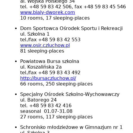
al. Wojska Polskiego 34
tel. +48 59 83 42 506, fax +48 59 83 45 546
www.bialy-dworek.com
10 rooms, 17 sleeping-places
Dom Sportowca Ośrodek Sportu i Rekreacji
ul. Szkolna 1
tel./fax +48 59 83 42 553
www.osir.czluchow.pl
81 sleeping-places
Powiatowa Bursa szkolna
ul. Koszalińska 2a
tel./fax +48 59 83 43 492
http://bursaczluchow.pl/
66 rooms, 250 sleeping-places
Specjalny Ośrodek Szkolno-Wychowawczy
ul. Batorego 24
tel. +48 59 83 42 416
seasonal 01.07-31.08
27 rooms, 117 sleeping-places
Schronisko młodzieżowe w Gimnazjum nr 1
ul. Szkolna 3