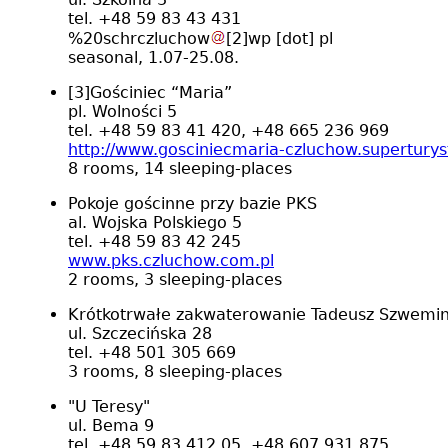
tel. +48 59 83 43 431
%20schrczluchow
[2]
wp
[dot]
pl
seasonal, 1.07-25.08.
[3]
Gościniec “Maria”
pl. Wolności 5
tel. +48 59 83 41 420, +48 665 236 969
http://www.gosciniecmaria-czluchow.superturys
8 rooms, 14 sleeping-places
Pokoje gościnne przy bazie PKS
al. Wojska Polskiego 5
tel. +48 59 83 42 245
www.pks.czluchow.com.pl
2 rooms, 3 sleeping-places
Krótkotrwałe zakwaterowanie Tadeusz Szwemi
ul. Szczecińska 28
tel. +48 501 305 669
3 rooms, 8 sleeping-places
"U Teresy"
ul. Bema 9
tel. +48 59 83 412 05, +48 607 931 875