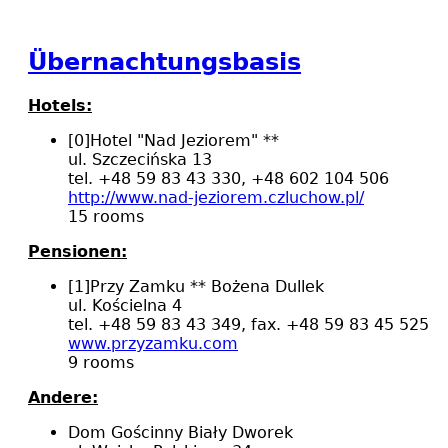
Übernachtungsbasis
Hotels:
[0]
Hotel "Nad Jeziorem" **
ul. Szczecińska 13
tel. +48 59 83 43 330, +48 602 104 506
http://www.nad-jeziorem.czluchow.pl/
15 rooms
Pensionen:
[1]
Przy Zamku ** Bożena Dullek
ul. Kościelna 4
tel. +48 59 83 43 349, fax. +48 59 83 45 525
www.przyzamku.com
9 rooms
Andere:
Dom Gościnny Biały Dworek